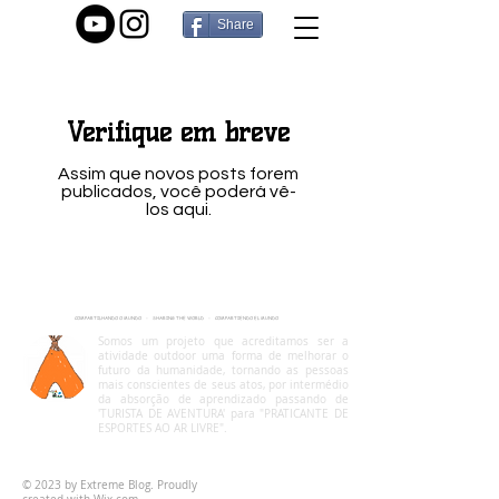
Share
Verifique em breve
Assim que novos posts forem
publicados, você poderá vê-
los aqui.
COMPARTILHANDO O MUNDO - SHARING THE WORLD - COMPARTIENDO EL MUNDO
Somos um projeto que acreditamos ser a
atividade outdoor uma forma de melhorar o
futuro da humanidade, tornando as pessoas
mais conscientes de seus atos, por intermédio
da absorção de aprendizado passando de
'TURISTA DE AVENTURA' para "PRATICANTE DE
ESPORTES AO AR LIVRE".
foradatribo.oficial@gmail.com
© 2023 by Extreme Blog. Proudly