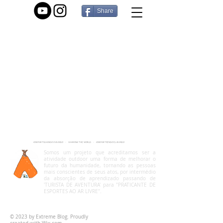
Share
COMPARTILHANDO O MUNDO - SHARING THE WORLD - COMPARTIENDO EL MUNDO
Somos um projeto que acreditamos ser a
atividade outdoor uma forma de melhorar o
futuro da humanidade, tornando as pessoas
mais conscientes de seus atos, por intermédio
da absorção de aprendizado passando de
'TURISTA DE AVENTURA' para "PRATICANTE DE
ESPORTES AO AR LIVRE".
foradatribo.oficial@gmail.com
© 2023 by Extreme Blog. Proudly