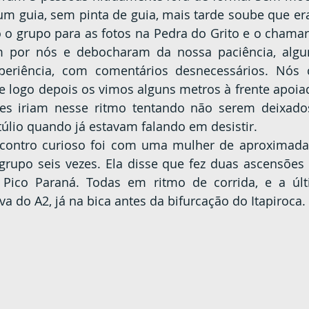
um guia, sem pinta de guia, mais tarde soube que era
 o grupo para as fotos na Pedra do Grito e o chamar
m por nós e debocharam da nossa paciência, algu
periência, com comentários desnecessários. Nós 
e logo depois os vimos alguns metros à frente apoiad
les iriam nesse ritmo tentando não serem deixados
úlio quando já estavam falando em desistir.
rupo seis vezes. Ela disse que fez duas ascensões a
Pico Paraná. Todas em ritmo de corrida, e a últ
a do A2, já na bica antes da bifurcação do Itapiroca.