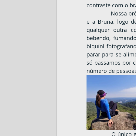
contraste com o b
		Nossa próxima parada foi o Morro do Getúlio às 11:00. Primeiro chegamos eu 
e a Bruna, logo d
qualquer outra c
bebendo, fumando,
biquíni fotografan
parar para se alim
só passamos por ci
número de pessoas
		O único grande grupo que cruzamos foram 15 pessoas do interior do estado 