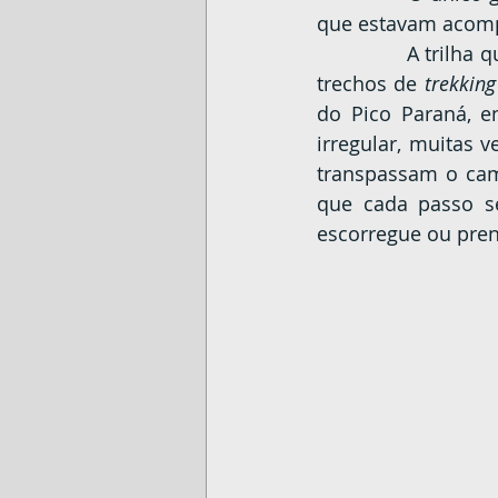
que estavam acomp
		A trilha que, até o Getúlio, era tranquila se torna um pesadelo. Um dos piores 
trechos de 
trekking
do Pico Paraná, e
irregular, muitas v
transpassam o cami
que cada passo se
escorregue ou pren