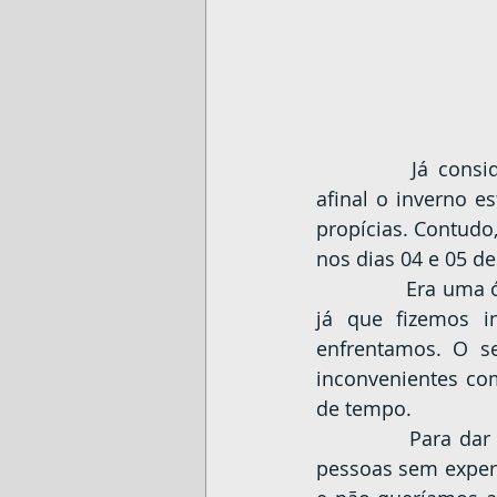
		Já considerávamos a temporada 2021 de montanhas brasileiras concluída, 
afinal o inverno e
propícias. Contudo
nos dias 04 e 05 d
		Era uma ótima oportunidade, primeiro de subir uma montanha com o grupo, 
já que fizemos i
enfrentamos. O s
inconvenientes com
de tempo.
		Para dar conta precisamos passar a noite na estrada. Nosso grupo possuía 
pessoas sem experi