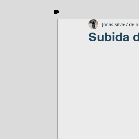
Jonas Silva
7 de n
Subida d