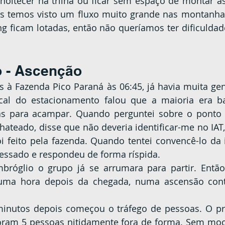
oitecer na trilha ou ficar sem espaço de montar as 
s temos visto um fluxo muito grande nas montanhas
g ficam lotadas, então não queríamos ter dificuldad
o - Ascenção
scal do estacionamento falou que a maioria era ba
s para acampar. Quando perguntei sobre o ponto d
chateado, disse que não deveria identificar-me no IAT,
oi feito pela fazenda. Quando tentei convencê-lo da 
tressado e respondeu de forma ríspida.
 uma hora depois da chegada, numa ascensão cont
ram 5 pessoas nitidamente fora de forma. Sem moch