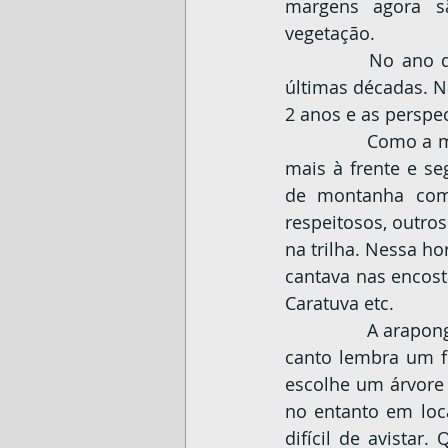
margens agora s
vegetação.
		No ano de 2020 e  2021 o Paraná passa por uma das piores estiagens das 
últimas décadas. Na
2 anos e as perspe
		Como a muvuca aumentou muito rápido, resolvemos deixar para comer algo 
mais à frente e s
de montanha come
respeitosos, outro
na trilha. Nessa h
cantava nas encost
Caratuva etc.
		A araponga é uma ave de plumagem branca com garganta verde escuro. Seu 
canto lembra um f
escolhe um árvore 
no entanto em loca
difícil de avistar