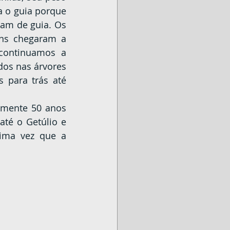
 o guia porque 
am de guia. Os 
ns chegaram a 
continuamos a 
os nas árvores 
 para trás até 
té o Getúlio e 
ima vez que a 