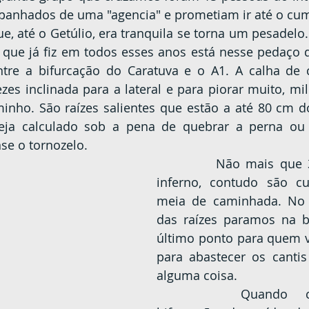
anhados de uma "agencia" e prometiam ir até o cum
 que já fiz em todos esses anos está nesse pedaço da
ntre a bifurcação do Caratuva e o A1. A calha de 
ezes inclinada para a lateral e para piorar muito, mil
nho. São raízes salientes que estão a até 80 cm do
ja calculado sob a pena de quebrar a perna ou ca
se o tornozelo.
		Não mais que 3 km tem esse 
inferno, contudo são cu
meia de caminhada. No 
das raízes paramos na b
último ponto para quem va
para abastecer os canti
alguma coisa.
		Quando chegamos na 