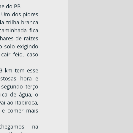
e do PP.
 trilha branca 
caminhada fica 
hares de raízes 
 solo exigindo 
ir feio, caso 
stosas hora e 
segundo terço 
ica de água, o 
i ao Itapiroca, 
s e comer mais 