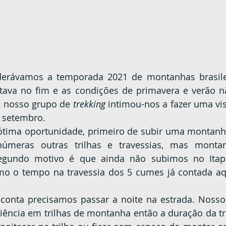
stava no fim e as condições de primavera e verão n
, nosso grupo de 
trekking 
intimou-nos a fazer uma visi
e setembro.
númeras outras trilhas e travessias, mas monta
egundo motivo é que ainda não subimos no Itapir
o o tempo na travessia dos 5 cumes já contada aqui
ência em trilhas de montanha então a duração da tril