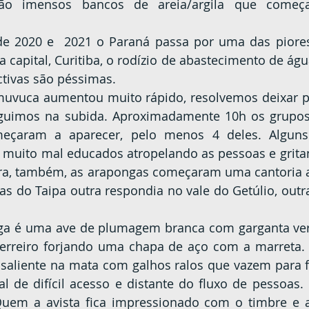
ão imensos bancos de areia/argila que começa
 capital, Curitiba, o rodízio de abastecimento de águ
ctivas são péssimas.
eguimos na subida. Aproximadamente 10h os grupos 
çaram a aparecer, pelo menos 4 deles. Alguns 
s muito mal educados atropelando as pessoas e gritan
ora, também, as arapongas começaram uma cantoria 
as do Taipa outra respondia no vale do Getúlio, outr
erreiro forjando uma chapa de aço com a marreta. 
saliente na mata com galhos ralos que vazem para for
l de difícil acesso e distante do fluxo de pessoas. 
. Quem a avista fica impressionado com o timbre e 