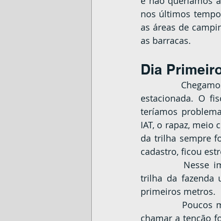
e não queríamos an
nos últimos tempo
as áreas de campin
as barracas.
Dia Primeir
		Chegamos à Fazenda Pico Paraná às 06:45, já havia muita gente acampada e 
estacionada. O fi
teríamos problema
IAT, o rapaz, meio 
da trilha sempre f
cadastro, ficou es
		Nesse imbróglio o grupo já se arrumara para partir. Então partimos pela 
trilha da fazenda
primeiros metros.
		Poucos minutos depois começou o tráfego de pessoas. O primeiro grupo a 
chamar a tenção fo