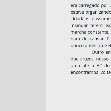
era carregado por 
estava organizando
cidadãos passara
insinuar terem ex
marcha constante, 
para descansar. E
pouco antes do Get
		Outro encontro curioso foi com uma mulher de aproximadamente 50 anos 
que cruzou nosso g
uma até o A2 do 
encontramos, voltav