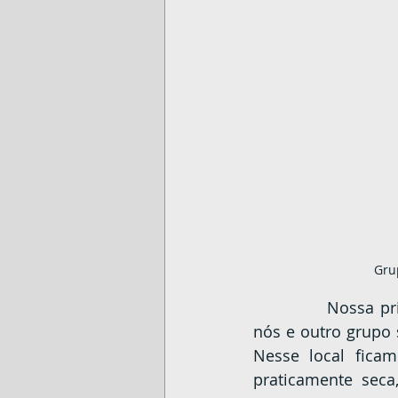
Gru
		Nossa primeira parada foi na Pedra do Grito. Quando chegamos éramos só 
nós e outro grupo 
Nesse local ficam
praticamente sec