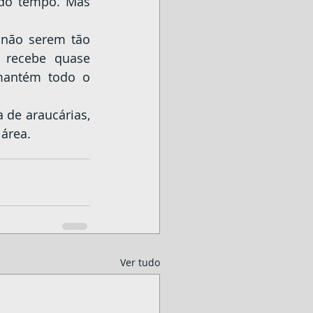
do tempo. Mas 
 recebe quase 
mantém todo o 
 área.
Ver tudo