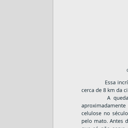
		Essa incrível queda de água fica na área rural de Mamborê no Paraná. Está à 
cerca de 8 km da ci
		A queda apesar de não ter altura estarrecedora, impressiona com seus 
aproximadamente 
celulose no século
pelo mato. Antes d