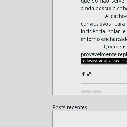
que só não serve 
ainda possui a cob
		A cachoeira é bastante frequentada, apesar de seus poços não serem tão 
convidativos par
incidência solar
entorno encharcad
		Quem visita o local não tem como ignorar a magnífica floresta de araucárias, 
provavelmente repl
Todas
Paraná
Cachoeira
Posts recentes