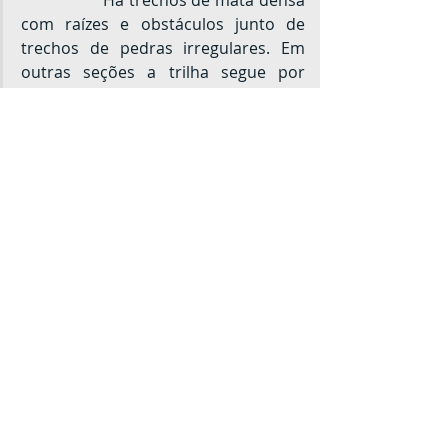
		Há trechos de mata densa 
com raízes e obstáculos junto de 
trechos de pedras irregulares. Em 
outras seções a trilha segue por 
dentro de canaletas úmidas de rocha 
que exige escalaminhada apoiada em 
cordas, correntes ou raízes.
		Os trechos que mais 
assustam os montanhistas, 
principalmente os menos 
experientes, são os grampos; as “vias 
ferratas” paranaenses. São seções de 
até 40 m de rochas expostas onde a 
única ligação com a pedra são as 
hastes metálicas. Saber como se 
comportar e ter coragem para 
enfrentar é o grande desafio técnico 
dessa trilha. Infelizmente já são 
alguns os casos de acidentes graves, 