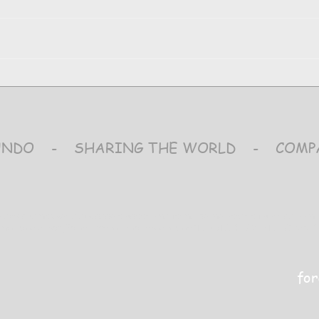
Pic
Parque Nacional de Itatiaia
MUNDO - SHARING THE WORLD - COMP
 acreditamos ser a atividade outdoor uma forma de melhorar o futuro da huma
termédio da absorção de aprendizado passando de 'TURISTA DE AVENTURA' para
for