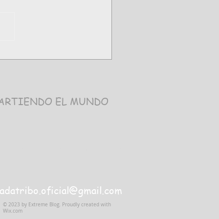
o Marumbi, Paraná
ARTIENDO EL MUNDO
nidade, tornando as pessoas mais conscientes
 "PRATICANTE DE ESPORTES AO AR LIVRE".
adatribo.oficial@gmail.com
© 2023 by Extreme Blog. Proudly created with
Wix.com