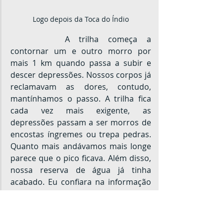
Logo depois da Toca do Índio
		A trilha começa a 
contornar um e outro morro por 
mais 1 km quando passa a subir e 
descer depressões. Nossos corpos já 
reclamavam as dores, contudo, 
mantínhamos o passo. A trilha fica 
cada vez mais exigente, as 
depressões passam a ser morros de 
encostas íngremes ou trepa pedras. 
Quanto mais andávamos mais longe 
parece que o pico ficava. Além disso, 
nossa reserva de água já tinha 
acabado. Eu confiara na informação 
do casal, que havia uma fonte na 
trilha. Eles disseram que a água 
ficava entes da trilha do abrigo, no 