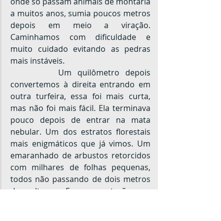
onde só passam animais de montaria 
a muitos anos, sumia poucos metros 
depois em meio a viração. 
Caminhamos com dificuldade e 
muito cuidado evitando as pedras 
mais instáveis.
		Um quilômetro depois 
convertemos à direita entrando em 
outra turfeira, essa foi mais curta, 
mas não foi mais fácil. Ela terminava 
pouco depois de entrar na mata 
nebular. Um dos estratos florestais 
mais enigmáticos que já vimos. Um 
emaranhado de arbustos retorcidos 
com milhares de folhas pequenas, 
todos não passando de dois metros 
de altura. Essa vegetação se 
desenvolveu para sobreviver ao 
ambiente que predomina. Suas 