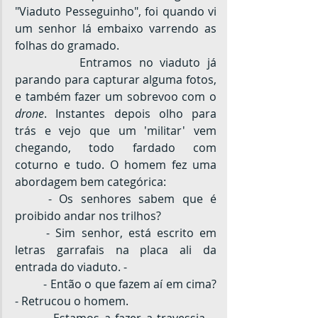
"Viaduto Pesseguinho", foi quando vi 
um senhor lá embaixo varrendo as 
folhas do gramado.
		Entramos no viaduto já 
parando para capturar alguma fotos, 
e também fazer um sobrevoo com o 
drone
. Instantes depois olho para 
trás e vejo que um 'militar' vem 
chegando, todo fardado com 
coturno e tudo. O homem fez uma 
abordagem bem categórica:
	- Os senhores sabem que é 
proibido andar nos trilhos?
	- Sim senhor, está escrito em 
letras garrafais na placa ali da 
entrada do viaduto. - 
	- Então o que fazem aí em cima? 
- Retrucou o homem.
	- Estamos a fazer a travessia. - 