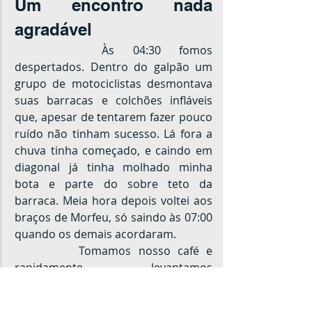
Um encontro nada 
agradável
		Às 04:30 fomos 
despertados. Dentro do galpão um 
grupo de motociclistas desmontava 
suas barracas e colchões infláveis 
que, apesar de tentarem fazer pouco 
ruído não tinham sucesso. Lá fora a 
chuva tinha começado, e caindo em 
diagonal já tinha molhado minha 
bota e parte do sobre teto da 
barraca. Meia hora depois voltei aos 
braços de Morfeu, só saindo às 07:00 
quando os demais acordaram.
		Tomamos nosso café e 
rapidamente levantamos 
acampamento. Deixamos as 
cargueiras no abrigo enquanto 