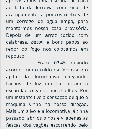
aproveitamos uma estrada de caça 
ao lado da ferrovia, com sinal de 
acampamento, a poucos metros de 
um córrego de água limpa, para 
montarmos nossa casa provisória. 
Depois de um arroz cozido com 
calabresa, 
bacon 
e
bons papos ao 
redor do fogo nos colocamos em 
repouso.
		Eram 02:45 quando 
acordo com o ruído da ferrovia e o 
apito da locomotiva chegando. 
Fachos de luz intensa cortam a 
escuridão cegando meus olhos. Por 
um instante tive a sensação de que a 
máquina vinha na nossa direção. 
Mais um silvo e a locomotiva já tinha 
passado, abri os olhos e vi apenas as 
faíscas dos vagões escorrendo pelo 