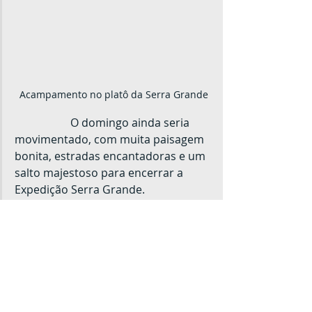
Acampamento no platô da Serra Grande
		O domingo ainda seria 
movimentado, com muita paisagem 
bonita, estradas encantadoras e um 
salto majestoso para encerrar a 
Expedição Serra Grande.
Agradecimento
		A essa galera da foto por 
tornar essa aventura possível e mais 
divertida.