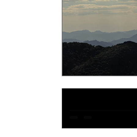
Jonas Silva
1 de out. de 2023
6 min de lei
Parque Nacional de
O Parque Nacional de Itatiaia é 