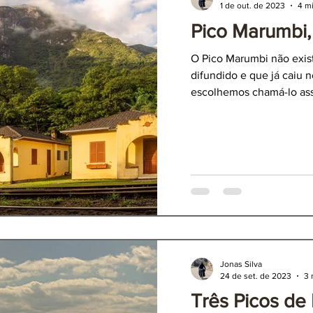
1 de out. de 2023
4 mi
Pico Marumbi,
aná
Três Picos de It
O Pico Marumbi não exist
difundido e que já caiu n
escolhemos chamá-lo as
Jonas Silva
24 de set. de 2023
3 
Três Picos de I