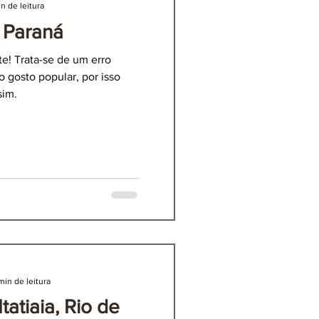
n de leitura
 Paraná
atiaia, Rio de Janeiro
e! Trata-se de um erro
o gosto popular, por isso
sim.
min de leitura
tatiaia, Rio de