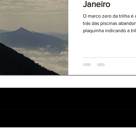
Janeiro
O marco zero da trilha é
trás das piscinas abando
plaquinha indicando a tri
tura
 Itatiaia
o mais antigo parque do Brasil. Possui trilhas e cachoeiras acessí