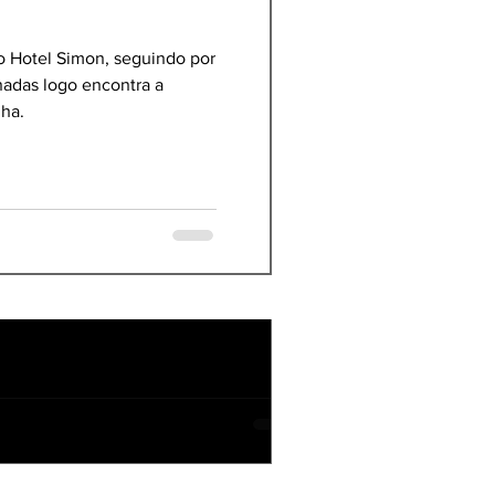
 o Hotel Simon, seguindo por
nadas logo encontra a
lha.
veis para todos os públicos.