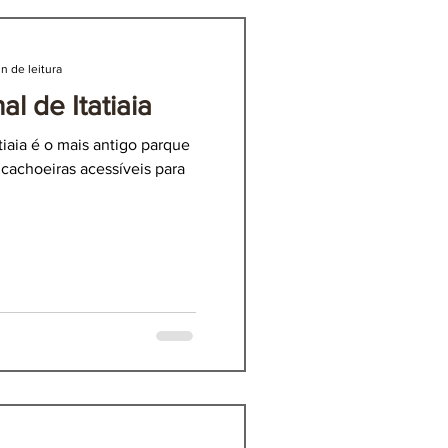
 de Itatiaia
n de leitura
n de leitura
l de Itatiaia
l de Itatiaia
tiaia é o mais antigo parque
tiaia é o mais antigo parque
itura
ocumentário sobre
e cachoeiras acessíveis para
e cachoeiras acessíveis para
icloviagem: Horizonte
orte
mundo.