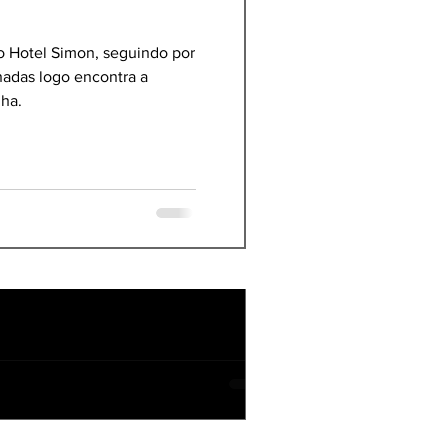
 o Hotel Simon, seguindo por
nadas logo encontra a
lha.
veis para todos os públicos.