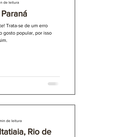
n de leitura
 Paraná
atiaia, Rio de Janeiro
e! Trata-se de um erro
o gosto popular, por isso
sim.
min de leitura
tatiaia, Rio de