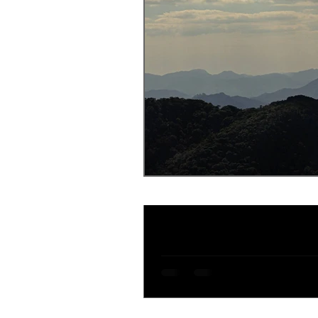
Jonas Silva
1 de out. de 2023
6 min de lei
Parque Nacional de
O Parque Nacional de Itatiaia é 