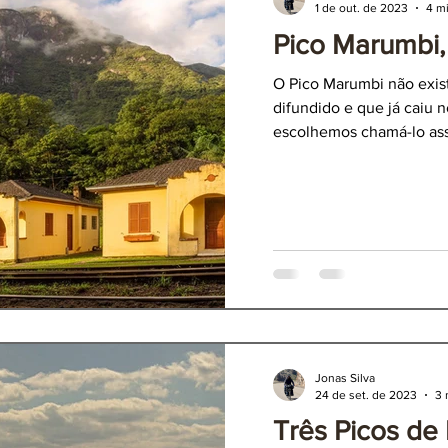
1 de out. de 2023
4 mi
Pico Marumbi,
aná
Três Picos de It
O Pico Marumbi não exist
difundido e que já caiu n
escolhemos chamá-lo as
Jonas Silva
24 de set. de 2023
3 
Três Picos de I