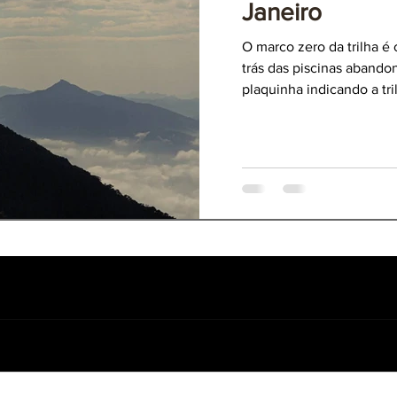
Janeiro
O marco zero da trilha é
trás das piscinas abando
plaquinha indicando a tri
tura
 Itatiaia
o mais antigo parque do Brasil. Possui trilhas e cachoeiras acessí