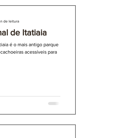
 de Itatiaia
n de leitura
n de leitura
l de Itatiaia
l de Itatiaia
tiaia é o mais antigo parque
tiaia é o mais antigo parque
itura
ocumentário sobre
e cachoeiras acessíveis para
e cachoeiras acessíveis para
icloviagem: Horizonte
orte
mundo.