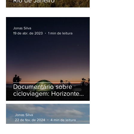
Pico das Agulhas Negras,
Rio de Janeiro
Jonas Silva
19 de abr. de 2023
1 min de leitura
Documentário sobre
cicloviagem: Horizonte
Norte
Jonas Silva
22 de fev. de 2024
4 min de leitura