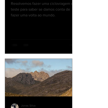
Nossa Primeira Cicloviagem
Resolvemos fazer uma cicloviagem de
teste para saber se damos conta de
fazer uma volta ao mundo.