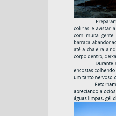
		Preparamos o café, e antes de o Sol começar a arder fomos caminhar nas 
colinas e avistar 
com muita gente f
barraca abandonada,
até a chaleira ai
corpo dentro, dei
		Durante a caminhada encontramos o ermitão conhecido por viver naquelas 
encostas colhendo 
um tanto nervoso 
		Retornamos para a barraca onde passamos o resto do dia deitados na grama 
apreciando a ocios
águas limpas, géli