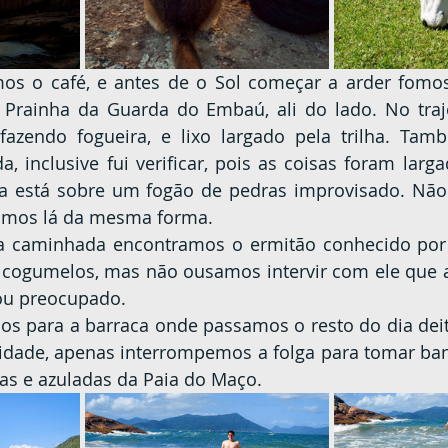
a Prainha da Guarda do Embaú, ali do lado. No tra
azendo fogueira, e lixo largado pela trilha. Tam
 inclusive fui verificar, pois as coisas foram larga
nda está sobre um fogão de pedras improvisado. Nã
xamos lá da mesma forma.
cogumelos, mas não ousamos intervir com ele que a
ou preocupado.
idade, apenas interrompemos a folga para tomar ban
das e azuladas da Paia do Maço.