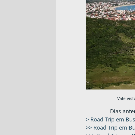
Vale vis
		Dias ante
> 
Road Trip em Busc
>> 
Road Trip em Bu