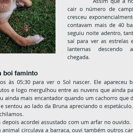
		Assim que a noite começou a 
cair o número de campi
cresceu exponencialmente
contavam mais de 40 bar
seguiu noite adentro, tan
saí para ver as estrelas 
lanternas descendo a
chegada.
 boi faminto
tos e logo mergulhou entre as nuvens que ainda pa
u ainda mais encantador quando um cachorro que do
e sentou ao lado da Bruna apreciando o espetáculo.
ochilamos.
 animal circulava a barraca, ouvi também outros cam