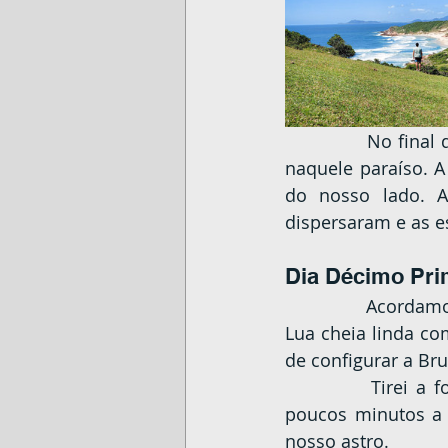
		No final do dia a galera em geral foi indo embora, ficamos praticamente sós 
naquele paraíso. 
do nosso lado. A
dispersaram e as e
Dia Décimo Pri
		Acordamos novamente às 05:30 e quando olhei pela porta da barraca vi uma 
Lua cheia linda co
de configurar a Bru
		Tirei a foto da Lua rápido e corri para o outro lado apreciar o nascer. Em 
poucos minutos a 
nosso astro.