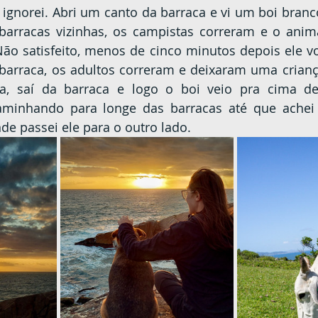
 ignorei. Abri um canto da barraca e vi um boi branc
arracas vizinhas, os campistas correram e o anim
ão satisfeito, menos de cinco minutos depois ele vol
 barraca, os adultos correram e deixaram uma criança
ia, saí da barraca e logo o boi veio pra cima d
aminhando para longe das barracas até que achei
de passei ele para o outro lado.