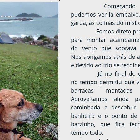
		Começando a descida já 
pudemos ver lá embaixo,
garoa, as colinas do místi
		Fomos direto procurar um local 
para montar acampament
do vento que soprava a
Nos abrigamos atrás de a
e devido ao frio se recol
		Já no final do dia, uma janela 
no tempo permitiu que v
barracas montadas 
Aproveitamos ainda p
caminhada e descobrir 
banheiro e o ponto de 
barzinho, que fica fec
tempo todo.