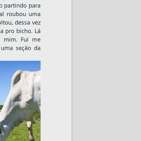
o partindo para 
al roubou uma 
tou, dessa vez 
 pro bicho. Lá 
e mim. Fui me 
 uma seção da 