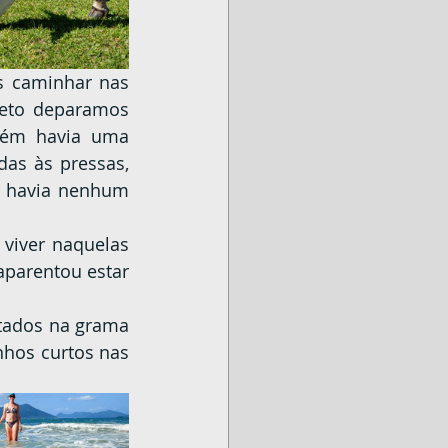
jeto deparamos 
bém havia uma 
das às pressas, 
o havia nenhum 
parentou estar 
hos curtos nas 