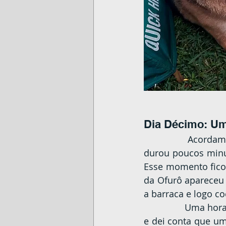
Dia Décimo: Um
		Acordamos às 05:30 para ver o Sol nascer. Ele apareceu bastante tímido, 
durou poucos minu
Esse momento fico
da Ofurô apareceu 
a barraca e logo c
		Uma hora depois acordei assustado com um arfar no ouvido. Prestei atenção 
e dei conta que um