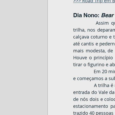
>>> 
Road Trip em B
Dia Nono: 
Bear 
		Assim que chegamos no estacionamento para deixar o carro e entrar na 
trilha, nos depar
calçava coturno e 
até cantis e peder
mais modesta, de t
Houve o princípio
tirar o figurino e 
		Em 20 min a chuva diminuiu, acertamos o estacionamento com o proprietário 
e começamos a subi
		A trilha é muito curta e 15min depois já estávamos na casinha que demarca a 
entrada do Vale da
de nós dois e colo
estacionamento pa
trazido 40 pessoas 