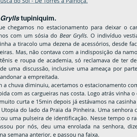
usca do Sol - De Torres à Palhoça.
Grylls
 tupiniquim.
amos com um sósia do 
Bear Grylls.
 O indivíduo vestia
tinha a tiracolo uma dezena de acessórios, desde faca
neiras. Mas, não contava com a indisposição da namo
ênis e roupa de academia, só reclamava de ter de 
 de uma discussão, inclusive uma ameaça por parte
abandonar a empreitada.
da com as cargueiras nas costa. Logo atrás vinha o 
 Utopia do lado da Praia da Pinheira. Uma senhora c
cou uma pulseira de identificação. Nesse tempo o ra
ssou por nós, deu uma enrolada na senhora, dize
na semana anterior, e passou na faixa.