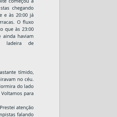
stas chegando 
 e às 20:00 já 
racas. O fluxo 
to que às 23:00 
e ainda haviam 
 ladeira de 
iravam no céu. 
rmira do lado 
 Voltamos para 
pistas falando 