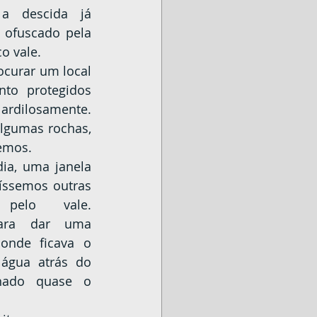
 ofuscado pela 
co vale.
o protegidos 
rdilosamente. 
lgumas rochas, 
hemos.
íssemos outras 
pelo vale. 
ara dar uma 
onde ficava o 
água atrás do 
hado quase o 