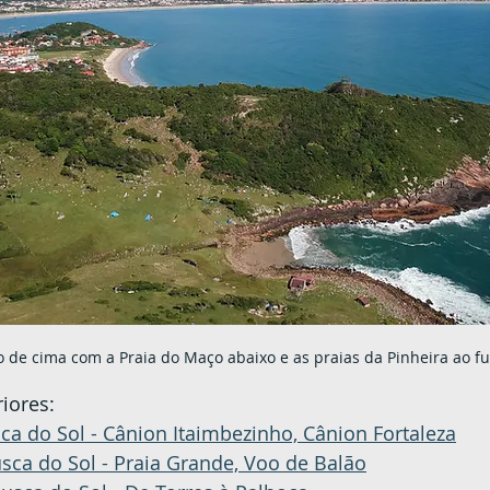
to de cima com a Praia do Maço abaixo e as praias da Pinheira ao f
riores:
a do Sol - Cânion Itaimbezinho, Cânion Fortaleza
sca do Sol - Praia Grande, Voo de Balão